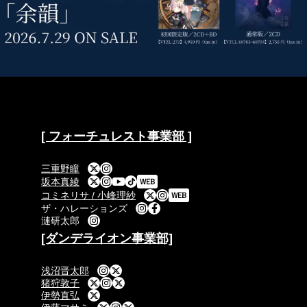
[ フォーチュレスト事業部 ]
三重野瞳
坂本真綾
コミネリサ / 小峰理紗
ザ・ハレーションズ
漣研太郎
[ダンデライオン事業部]
浅沼晋太郎
猪狩敦子
伊勢直弘