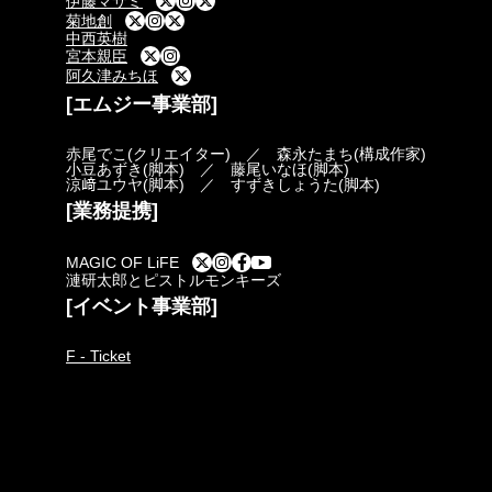
伊藤マサミ
菊地創
中西英樹
宮本親臣
阿久津みちほ
[エムジー事業部]
赤尾でこ(クリエイター) ／ 森永たまち(構成作家)
小豆あずき(脚本) ／ 藤尾いなほ(脚本)
涼﨑ユウヤ(脚本) ／ すずきしょうた(脚本)
[業務提携]
MAGIC OF LiFE
漣研太郎とピストルモンキーズ
[イベント事業部]
F - Ticket